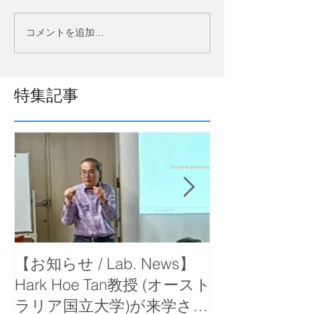
コメントを追加…
特集記事
【お知らせ / Lab. News】
【お知らせ / La
Hark Hoe Tan教授 (オースト
岡教授が函館
ラリア国立大学)が来学さ
で出前講義を