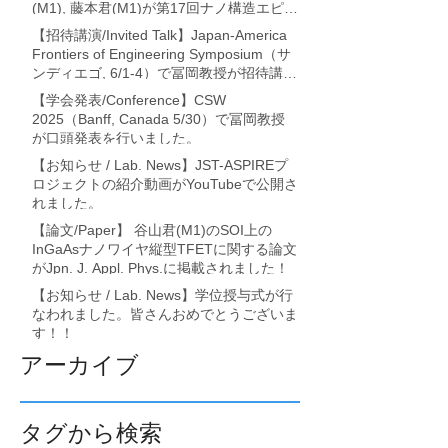
(M1), 藤本君(M1)が第17回ナノ構造エピタ
キシャル成長講演会 (利尻・7/17-19)に
【招待講演/Invited Talk】Japan-America
て、それぞれ論文発表を行いました。
Frontiers of Engineering Symposium（サ
ンディエゴ, 6/1-4）で冨岡教授が招待講演
を行いました。
【学会発表/Conference】CSW
2025（Banff, Canada 5/30）で冨岡教授
が口頭発表を行いました。
【お知らせ / Lab. News】JST-ASPIREプ
ロジェクトの紹介動画がYouTubeで公開さ
れました。
【論文/Paper】 谷山君(M1)のSOI上の
InGaAsナノワイヤ縦型TFETに関する論文
がJpn. J. Appl. Phys.に掲載されました！
【お知らせ / Lab. News】学位授与式が行
なわれました。皆さんおめでとうございま
す！！
アーカイブ
タグから検索