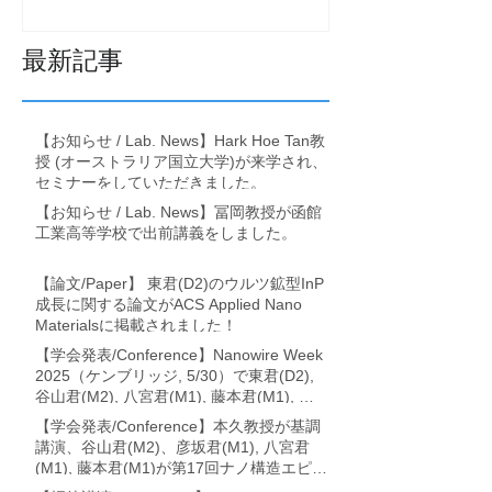
きました。
最新記事
【お知らせ / Lab. News】Hark Hoe Tan教
授 (オーストラリア国立大学)が来学され、
セミナーをしていただきました。
【お知らせ / Lab. News】冨岡教授が函館
工業高等学校で出前講義をしました。
【論文/Paper】 東君(D2)のウルツ鉱型InP
成長に関する論文がACS Applied Nano
Materialsに掲載されました！
【学会発表/Conference】Nanowire Week
2025（ケンブリッジ, 5/30）で東君(D2),
谷山君(M2), 八宮君(M1), 藤本君(M1), 冨
岡教授が論文発表を行いました。
【学会発表/Conference】本久教授が基調
講演、谷山君(M2)、彦坂君(M1), 八宮君
(M1), 藤本君(M1)が第17回ナノ構造エピタ
キシャル成長講演会 (利尻・7/17-19)に