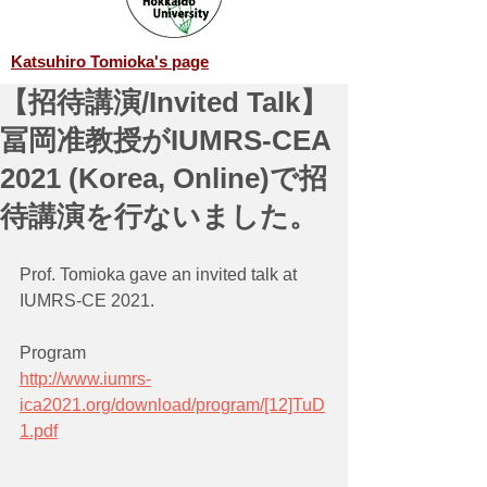
Katsuhiro Tomioka's page
【招待講演/Invited Talk】
冨岡准教授がIUMRS-CEA
2021 (Korea, Online)で招
待講演を行ないました。
Prof. Tomioka gave an invited talk at 
IUMRS-CE 2021.
Program
http://www.iumrs-
ica2021.org/download/program/[12]TuD
1.pdf