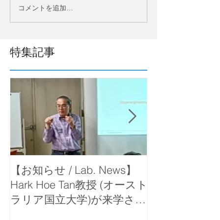
コメントを追加…
特集記事
【お知らせ / Lab. News】
【お知らせ / La
Hark Hoe Tan教授 (オースト
岡教授が函館
ラリア国立大学)が来学さ
で出前講義を
れ、セミナーをしていただ