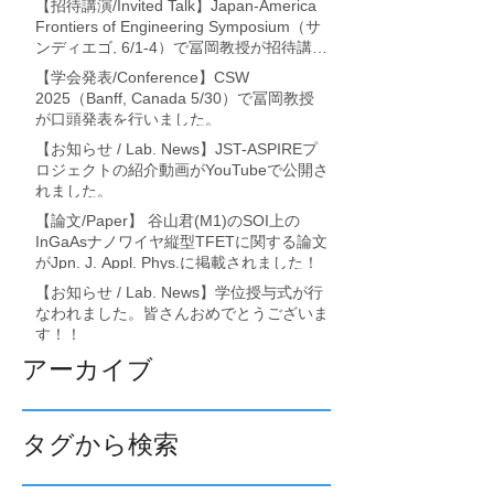
【招待講演/Invited Talk】Japan-America
て、それぞれ論文発表を行いました。
Frontiers of Engineering Symposium（サ
ンディエゴ, 6/1-4）で冨岡教授が招待講演
を行いました。
【学会発表/Conference】CSW
2025（Banff, Canada 5/30）で冨岡教授
が口頭発表を行いました。
【お知らせ / Lab. News】JST-ASPIREプ
ロジェクトの紹介動画がYouTubeで公開さ
れました。
【論文/Paper】 谷山君(M1)のSOI上の
InGaAsナノワイヤ縦型TFETに関する論文
がJpn. J. Appl. Phys.に掲載されました！
【お知らせ / Lab. News】学位授与式が行
なわれました。皆さんおめでとうございま
す！！
アーカイブ
タグから検索