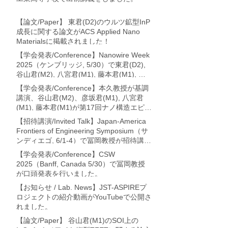
【論文/Paper】 東君(D2)のウルツ鉱型InP
成長に関する論文がACS Applied Nano
Materialsに掲載されました！
【学会発表/Conference】Nanowire Week
2025（ケンブリッジ, 5/30）で東君(D2),
谷山君(M2), 八宮君(M1), 藤本君(M1), 冨
岡教授が論文発表を行いました。
【学会発表/Conference】本久教授が基調
講演、谷山君(M2)、彦坂君(M1), 八宮君
(M1), 藤本君(M1)が第17回ナノ構造エピタ
キシャル成長講演会 (利尻・7/17-19)に
【招待講演/Invited Talk】Japan-America
て、それぞれ論文発表を行いました。
Frontiers of Engineering Symposium（サ
ンディエゴ, 6/1-4）で冨岡教授が招待講演
を行いました。
【学会発表/Conference】CSW
2025（Banff, Canada 5/30）で冨岡教授
が口頭発表を行いました。
【お知らせ / Lab. News】JST-ASPIREプ
ロジェクトの紹介動画がYouTubeで公開さ
れました。
【論文/Paper】 谷山君(M1)のSOI上の