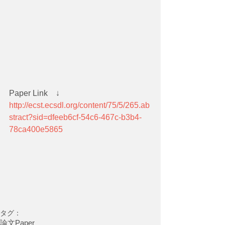
Paper Link　↓
http://ecst.ecsdl.org/content/75/5/265.ab
stract?sid=dfeeb6cf-54c6-467c-b3b4-
78ca400e5865
タグ：
論文
Paper