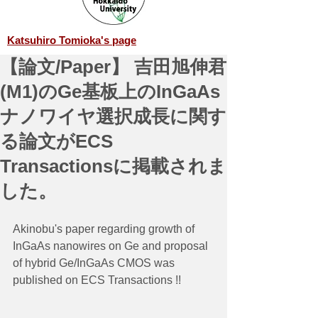
Katsuhiro Tomioka's page
【論文/Paper】 吉田旭伸君
(M1)のGe基板上のInGaAs
ナノワイヤ選択成長に関す
る論文が​ECS
Transactionsに掲載されま
した。
Akinobu's paper regarding growth of 
InGaAs nanowires on Ge and proposal 
of hybrid Ge/InGaAs CMOS was 
published on ECS Transactions !!