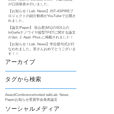
が口頭発表を行いました。
【お知らせ / Lab. News】JST-ASPIREプ
ロジェクトの紹介動画がYouTubeで公開さ
れました。
【論文/Paper】 谷山君(M1)のSOI上の
InGaAsナノワイヤ縦型TFETに関する論文
がJpn. J. Appl. Phys.に掲載されました！
【お知らせ / Lab. News】学位授与式が行
なわれました。皆さんおめでとうございま
す！！
アーカイブ
タグから検索
Award
Conference
Invited talk
Lab. News
Paper
お知らせ
受賞
学会発表
論文
ソーシャルメディア