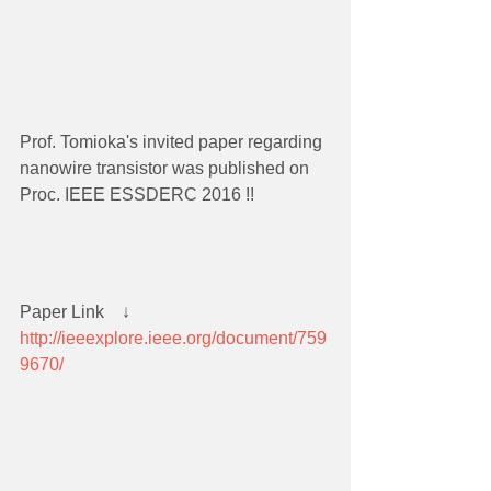
Prof. Tomioka's invited paper regarding 
nanowire transistor was published on 
Proc. IEEE ESSDERC 2016 !!
Paper Link　↓
http://ieeexplore.ieee.org/document/759
9670/