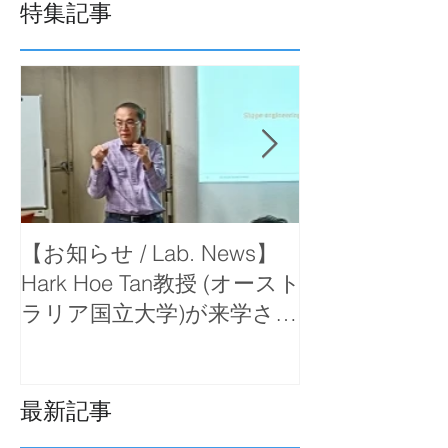
特集記事
【お知らせ / Lab. News】
【お知らせ / La
Hark Hoe Tan教授 (オースト
岡教授が函館
ラリア国立大学)が来学さ
で出前講義を
れ、セミナーをしていただ
きました。
最新記事