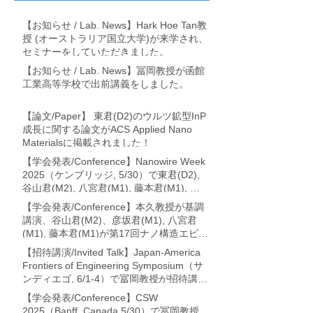
【お知らせ / Lab. News】Hark Hoe Tan教
授 (オーストラリア国立大学)が来学され、
セミナーをしていただきました。
【お知らせ / Lab. News】冨岡教授が函館
工業高等学校で出前講義をしました。
【論文/Paper】 東君(D2)のウルツ鉱型InP
成長に関する論文がACS Applied Nano
Materialsに掲載されました！
【学会発表/Conference】Nanowire Week
2025（ケンブリッジ, 5/30）で東君(D2),
谷山君(M2), 八宮君(M1), 藤本君(M1), 冨
岡教授が論文発表を行いました。
【学会発表/Conference】本久教授が基調
講演、谷山君(M2)、彦坂君(M1), 八宮君
(M1), 藤本君(M1)が第17回ナノ構造エピタ
キシャル成長講演会 (利尻・7/17-19)に
【招待講演/Invited Talk】Japan-America
て、それぞれ論文発表を行いました。
Frontiers of Engineering Symposium（サ
ンディエゴ, 6/1-4）で冨岡教授が招待講演
を行いました。
【学会発表/Conference】CSW
2025（Banff, Canada 5/30）で冨岡教授