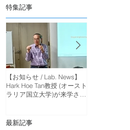
特集記事
【お知らせ / Lab. News】
【お知らせ / La
Hark Hoe Tan教授 (オースト
岡教授が函館
ラリア国立大学)が来学さ
で出前講義を
れ、セミナーをしていただ
きました。
最新記事