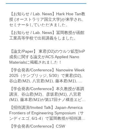
【お知らせ / Lab. News】Hark Hoe Tan教
授 (オーストラリア国立大学)が来学され、
セミナーをしていただきました。
【お知らせ / Lab. News】冨岡教授が函館
工業高等学校で出前講義をしました。
【論文/Paper】 東君(D2)のウルツ鉱型InP
成長に関する論文がACS Applied Nano
Materialsに掲載されました！
【学会発表/Conference】Nanowire Week
2025（ケンブリッジ, 5/30）で東君(D2),
谷山君(M2), 八宮君(M1), 藤本君(M1), 冨
岡教授が論文発表を行いました。
【学会発表/Conference】本久教授が基調
講演、谷山君(M2)、彦坂君(M1), 八宮君
(M1), 藤本君(M1)が第17回ナノ構造エピタ
キシャル成長講演会 (利尻・7/17-19)に
【招待講演/Invited Talk】Japan-America
て、それぞれ論文発表を行いました。
Frontiers of Engineering Symposium（サ
ンディエゴ, 6/1-4）で冨岡教授が招待講演
を行いました。
【学会発表/Conference】CSW