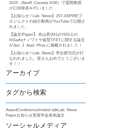
2025（Banff, Canada 5/30）で冨岡教授
が口頭発表を行いました。
【お知らせ / Lab. News】JST-ASPIREプ
ロジェクトの紹介動画がYouTubeで公開さ
れました。
【論文/Paper】 谷山君(M1)のSOI上の
InGaAsナノワイヤ縦型TFETに関する論文
がJpn. J. Appl. Phys.に掲載されました！
【お知らせ / Lab. News】学位授与式が行
なわれました。皆さんおめでとうございま
す！！
アーカイブ
タグから検索
Award
Conference
Invited talk
Lab. News
Paper
お知らせ
受賞
学会発表
論文
ソーシャルメディア