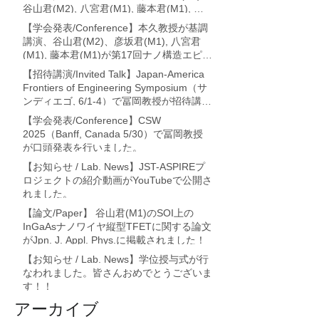
谷山君(M2), 八宮君(M1), 藤本君(M1), 冨
岡教授が論文発表を行いました。
【学会発表/Conference】本久教授が基調
講演、谷山君(M2)、彦坂君(M1), 八宮君
(M1), 藤本君(M1)が第17回ナノ構造エピタ
キシャル成長講演会 (利尻・7/17-19)に
【招待講演/Invited Talk】Japan-America
て、それぞれ論文発表を行いました。
Frontiers of Engineering Symposium（サ
ンディエゴ, 6/1-4）で冨岡教授が招待講演
を行いました。
【学会発表/Conference】CSW
2025（Banff, Canada 5/30）で冨岡教授
が口頭発表を行いました。
【お知らせ / Lab. News】JST-ASPIREプ
ロジェクトの紹介動画がYouTubeで公開さ
れました。
【論文/Paper】 谷山君(M1)のSOI上の
InGaAsナノワイヤ縦型TFETに関する論文
がJpn. J. Appl. Phys.に掲載されました！
【お知らせ / Lab. News】学位授与式が行
なわれました。皆さんおめでとうございま
す！！
アーカイブ