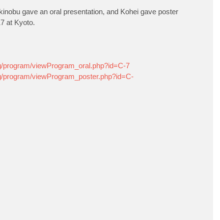
Akinobu gave an oral presentation, and Kohei gave poster 
7 at Kyoto.
g/program/viewProgram_oral.php?id=C-7
g/program/viewProgram_poster.php?id=C-