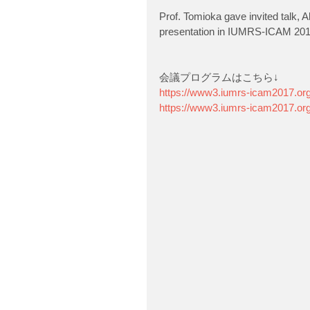
Prof. Tomioka gave invited talk, 
presentation in IUMRS-ICAM 201
会議プログラムはこちら↓
https://www3.iumrs-icam2017.or
https://www3.iumrs-icam2017.or