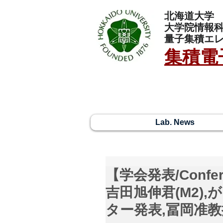
北海道大学
大学院情報
量子集積エ
集積電
Lab. News
【学会発表/Confer
吉田旭伸君(M2),
ター発表,冨岡准