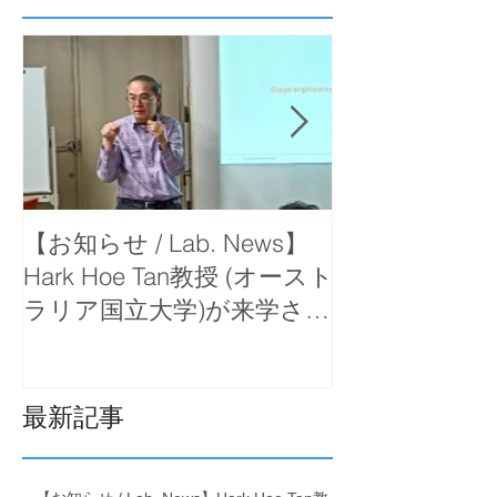
【お知らせ / Lab. News】
【お知らせ / La
Hark Hoe Tan教授 (オースト
岡教授が函館
ラリア国立大学)が来学さ
で出前講義を
れ、セミナーをしていただ
きました。
最新記事