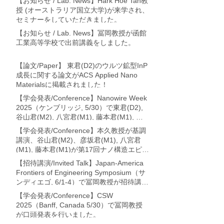
【お知らせ / Lab. News】Hark Hoe Tan教
授 (オーストラリア国立大学)が来学され、
セミナーをしていただきました。
【お知らせ / Lab. News】冨岡教授が函館
工業高等学校で出前講義をしました。
【論文/Paper】 東君(D2)のウルツ鉱型InP
成長に関する論文がACS Applied Nano
Materialsに掲載されました！
【学会発表/Conference】Nanowire Week
2025（ケンブリッジ, 5/30）で東君(D2),
谷山君(M2), 八宮君(M1), 藤本君(M1), 冨
岡教授が論文発表を行いました。
【学会発表/Conference】本久教授が基調
講演、谷山君(M2)、彦坂君(M1), 八宮君
(M1), 藤本君(M1)が第17回ナノ構造エピタ
キシャル成長講演会 (利尻・7/17-19)に
【招待講演/Invited Talk】Japan-America
て、それぞれ論文発表を行いました。
Frontiers of Engineering Symposium（サ
ンディエゴ, 6/1-4）で冨岡教授が招待講演
を行いました。
【学会発表/Conference】CSW
2025（Banff, Canada 5/30）で冨岡教授
が口頭発表を行いました。