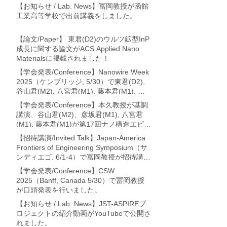
【お知らせ / Lab. News】冨岡教授が函館
工業高等学校で出前講義をしました。
【論文/Paper】 東君(D2)のウルツ鉱型InP
成長に関する論文がACS Applied Nano
Materialsに掲載されました！
【学会発表/Conference】Nanowire Week
2025（ケンブリッジ, 5/30）で東君(D2),
谷山君(M2), 八宮君(M1), 藤本君(M1), 冨
岡教授が論文発表を行いました。
【学会発表/Conference】本久教授が基調
講演、谷山君(M2)、彦坂君(M1), 八宮君
(M1), 藤本君(M1)が第17回ナノ構造エピタ
キシャル成長講演会 (利尻・7/17-19)に
【招待講演/Invited Talk】Japan-America
て、それぞれ論文発表を行いました。
Frontiers of Engineering Symposium（サ
ンディエゴ, 6/1-4）で冨岡教授が招待講演
を行いました。
【学会発表/Conference】CSW
2025（Banff, Canada 5/30）で冨岡教授
が口頭発表を行いました。
【お知らせ / Lab. News】JST-ASPIREプ
ロジェクトの紹介動画がYouTubeで公開さ
れました。