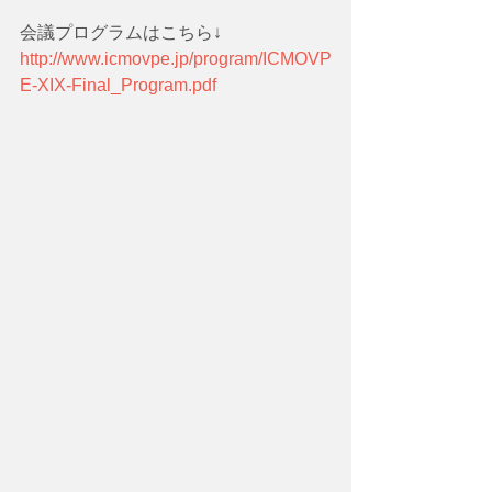
会議プログラムはこちら↓
http://www.icmovpe.jp/program/ICMOVP
E-XIX-Final_Program.pdf