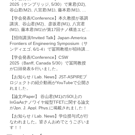
2025（ケンブリッジ, 5/30）で東君(D2),
谷山君(M2), 八宮君(M1), 藤本君(M1), 冨
岡教授が論文発表を行いました。
【学会発表/Conference】本久教授が基調
講演、谷山君(M2)、彦坂君(M1), 八宮君
(M1), 藤本君(M1)が第17回ナノ構造エピタ
キシャル成長講演会 (利尻・7/17-19)に
【招待講演/Invited Talk】Japan-America
て、それぞれ論文発表を行いました。
Frontiers of Engineering Symposium（サ
ンディエゴ, 6/1-4）で冨岡教授が招待講演
を行いました。
【学会発表/Conference】CSW
2025（Banff, Canada 5/30）で冨岡教授
が口頭発表を行いました。
【お知らせ / Lab. News】JST-ASPIREプ
ロジェクトの紹介動画がYouTubeで公開さ
れました。
【論文/Paper】 谷山君(M1)のSOI上の
InGaAsナノワイヤ縦型TFETに関する論文
がJpn. J. Appl. Phys.に掲載されました！
【お知らせ / Lab. News】学位授与式が行
なわれました。皆さんおめでとうございま
す！！