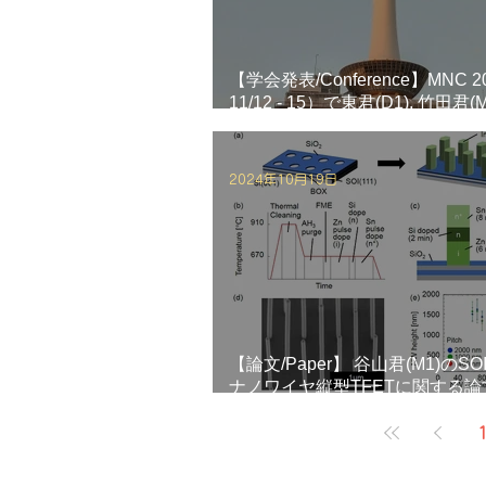
【学会発表/Conference】MNC 2
11/12 - 15）で東君(D1), 竹田君(
(M1)が論文発表を行いました。
2024年10月19日
【論文/Paper】 谷山君(M1)のSOI
ナノワイヤ縦型TFETに関する論
Transactionに掲載されました！