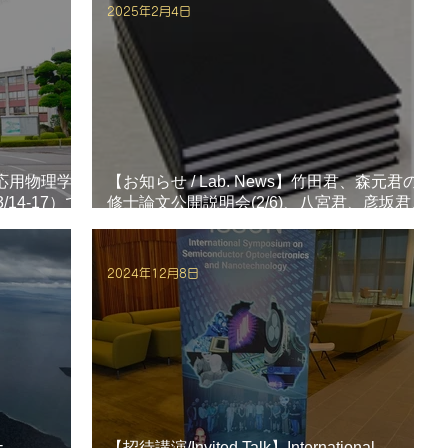
2025年2月4日
2回応用物理学
【お知らせ / Lab. News】竹田君、森元君の
14-17）で
修士論文公開説明会(2/6)、八宮君、彦坂君、
た。
藤本君、藤原君の卒業論文発表会(2/5)が開催
されました。
2024年12月8日
-
【招待講演/Invited Talk】International