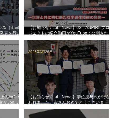
25（Banff,
【お知らせ / Lab. News】JST-ASPIREプロ
口頭発表を行い
ジェクトの紹介動画がYouTubeで公開されま
した。
2025年3月25日
上のInGaAs
【お知らせ / Lab. News】学位授与式が行な
pn. J.
われました。皆さんおめでとうございま
す！！