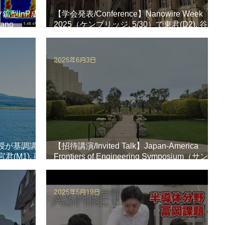
ツ鉱型InP成
【学会発表/Conference】Nanowire Week
ano
2025（ケンブリッジ, 5/30）で東君(D2), 谷山
君(M2), 八宮君(M1), 藤本君(M1), 冨岡教授が
論文発表を行いました。
2025年6月3日
教授が基調講
【招待講演/Invited Talk】Japan-America
君(M1), 藤
Frontiers of Engineering Symposium（サン
ピタキシャル成
ディエゴ, 6/1-4）で冨岡教授が招待講演を行
、それぞれ論
いました。
2025年5月19日