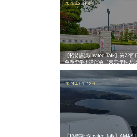
2025年3月15日
【招待講演/Invited Talk】第7
会春季学術講演会（東京理科大, 3/
冨岡教授が招待講演を行いまし
2024年12月12日
【招待講演/Invited Talk】AM&ST