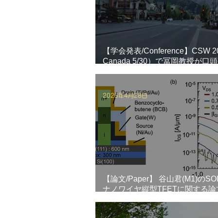
【学会発表/Conference】CSW 20
Canada 5/30）で冨岡教授が
ました。
2025年4月28日
【論文/Paper】 谷山君(M1)のSOI
ナノワイヤ縦型TFETに関する論文がJ
Appl. Phys.に掲載されました！