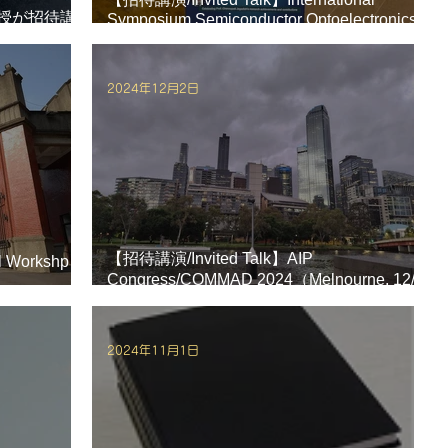
冨岡教授が招待講
Symposium Semiconductor Optoelectronics
and Nanotechnology (ISSON)（キャンベラ,
12/8-11）で冨岡教授が招待講演を行いまし
た。
2024年12月2日
【招待講演/Invited Talk】AIP
l Workshp
Congress/COMMAD 2024（Melnourne, 12/2-
, 12/5-6）で
4）で冨岡教授が招待講演を行いました。
た。のコピー
2024年11月1日