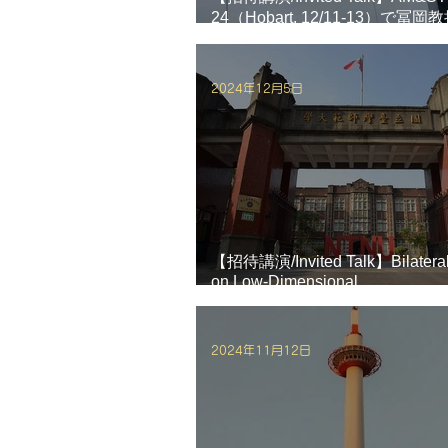
24（Hobart, 12/11-13）で
演を行いました。
2024年12月5日
【招待講演/Invited Talk】Bilatera
on Low-Dimensional
Semiconductors（NTNU, Taiwan
冨岡教授が招待講演を行いまし
2024年11月12日