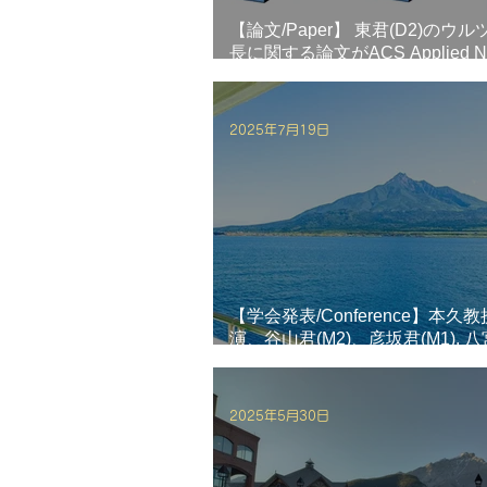
【論文/Paper】 東君(D2)のウル
長に関する論文がACS Applied N
Materialsに掲載されました！
2025年7月19日
【学会発表/Conference】本久
演、谷山君(M2)、彦坂君(M1), 八宮
本君(M1)が第17回ナノ構造エ
長講演会 (利尻・7/17-19)にて
文発表を行いました。
2025年5月30日