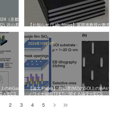
024（京都,
M2), 谷山君
【お知らせ / Lab. News】冨岡准教授が教授
に昇任しました。
2024年10月18日
上のInGaAs
【論文/Paper】 竹田君(M2)のSOI上のInAsナ
文がECS
ノワイヤ縦型TFETに関する論文がECS
Transactionに掲載されました！
1
2
3
4
5