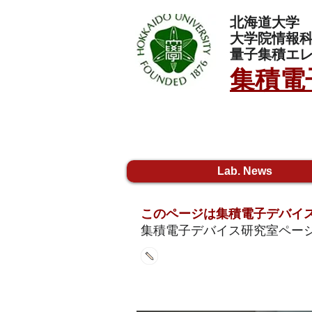
北海道大学
大学院情報
量子集積エ
集積電
Lab. News
​このページは集積電子デバイ
​集積電子デバイス研究室ペー
新着情報 / What's new