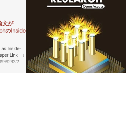
論文が
rchのInside
。
 as Inside-
Paper Link ↓
26999293/2...