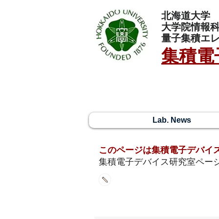
北海道大学
大学院情報
量子集積エ
集積電
Lab. News
​このページは集積電子デバイ
​集積電子デバイス研究室ペー
新着情報 / What's new