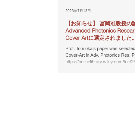
2023年7月13日
【お知らせ】 冨岡准教授の
Advanced Photonics Resea
Cover Artに選定されました
Prof. Tomioka's paper was selected
Cover-Art in Adv. Photonics Res. 
https://onlinelibrary.wiley.com/toc/