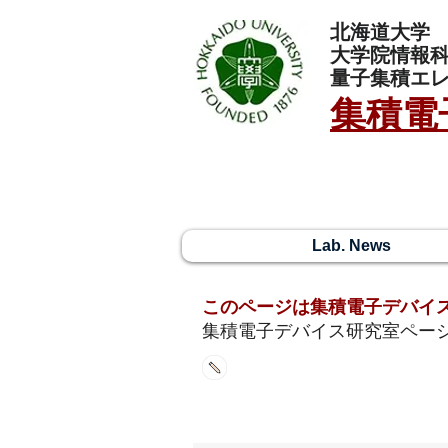
北海道大学
大学院情報
量子集積エ
集積電
Lab. News
​このページは集積電子デバイ
​集積電子デバイス研究室ペー
新着情報 / What's new