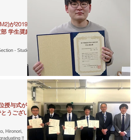
M2)が2019年
部 学生奨励
ection - Student
】学位授与式が行
でとうございま
o, Hironori,
 graduating !! 【修