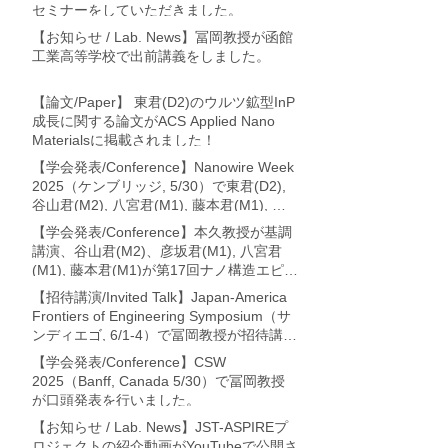
セミナーをしていただきました。
【お知らせ / Lab. News】冨岡教授が函館
工業高等学校で出前講義をしました。
【論文/Paper】 東君(D2)のウルツ鉱型InP
成長に関する論文がACS Applied Nano
Materialsに掲載されました！
【学会発表/Conference】Nanowire Week
2025（ケンブリッジ, 5/30）で東君(D2),
谷山君(M2), 八宮君(M1), 藤本君(M1), 冨
岡教授が論文発表を行いました。
【学会発表/Conference】本久教授が基調
講演、谷山君(M2)、彦坂君(M1), 八宮君
(M1), 藤本君(M1)が第17回ナノ構造エピタ
キシャル成長講演会 (利尻・7/17-19)に
【招待講演/Invited Talk】Japan-America
て、それぞれ論文発表を行いました。
Frontiers of Engineering Symposium（サ
ンディエゴ, 6/1-4）で冨岡教授が招待講演
を行いました。
【学会発表/Conference】CSW
2025（Banff, Canada 5/30）で冨岡教授
が口頭発表を行いました。
【お知らせ / Lab. News】JST-ASPIREプ
ロジェクトの紹介動画がYouTubeで公開さ